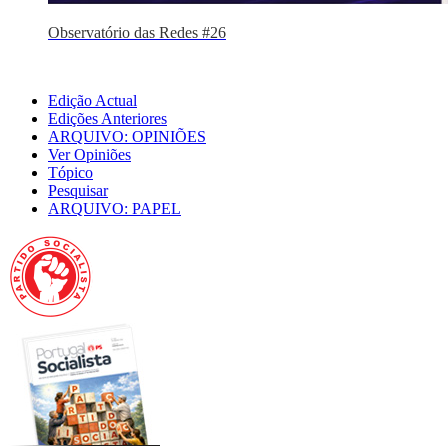
Observatório das Redes #26
Edição Actual
Edições Anteriores
ARQUIVO: OPINIÕES
Ver Opiniões
Tópico
Pesquisar
ARQUIVO: PAPEL