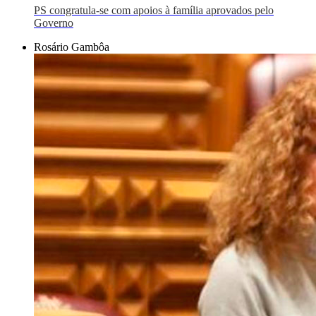
PS congratula-se com apoios à família aprovados pelo
Governo
Rosário Gambôa