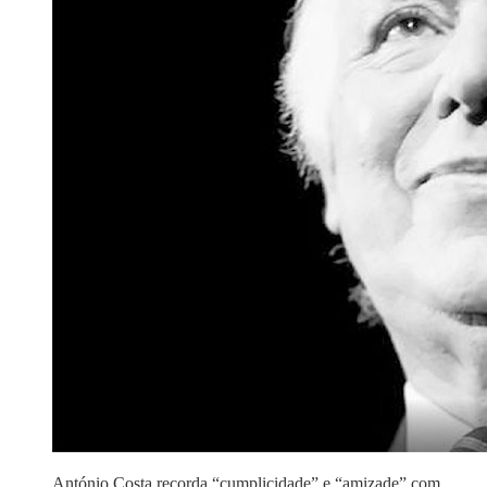
António Costa recorda “cumplicidade” e “amizade” com