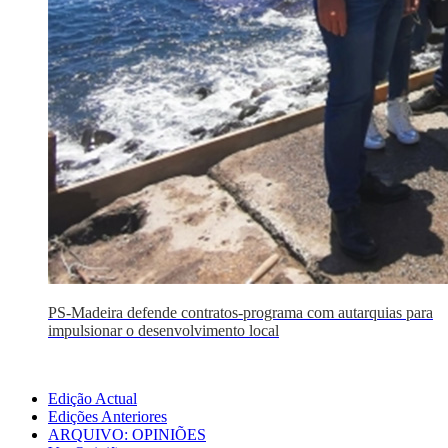
PS-Madeira defende contratos-programa com autarquias para
impulsionar o desenvolvimento local
Edição Actual
Edições Anteriores
ARQUIVO: OPINIÕES