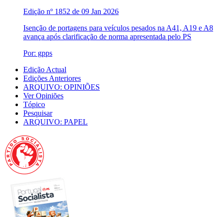
Edição nº 1852 de 09 Jan 2026
Isenção de portagens para veículos pesados na A41, A19 e A8
avança após clarificação de norma apresentada pelo PS
Por: gpps
Edição Actual
Edições Anteriores
ARQUIVO: OPINIÕES
Ver Opiniões
Tópico
Pesquisar
ARQUIVO: PAPEL