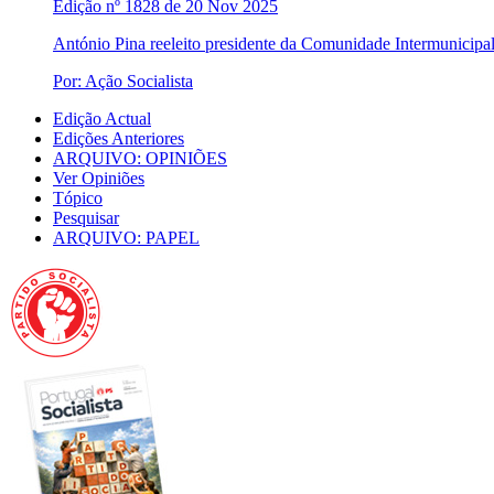
Edição nº 1828 de 20 Nov 2025
António Pina reeleito presidente da Comunidade Intermunicipa
Por: Ação Socialista
Edição Actual
Edições Anteriores
ARQUIVO: OPINIÕES
Ver Opiniões
Tópico
Pesquisar
ARQUIVO: PAPEL