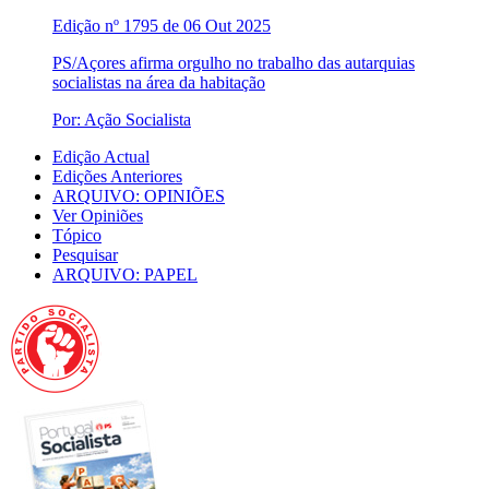
Edição nº 1795 de 06 Out 2025
PS/Açores afirma orgulho no trabalho das autarquias
socialistas na área da habitação
Por: Ação Socialista
Edição Actual
Edições Anteriores
ARQUIVO: OPINIÕES
Ver Opiniões
Tópico
Pesquisar
ARQUIVO: PAPEL