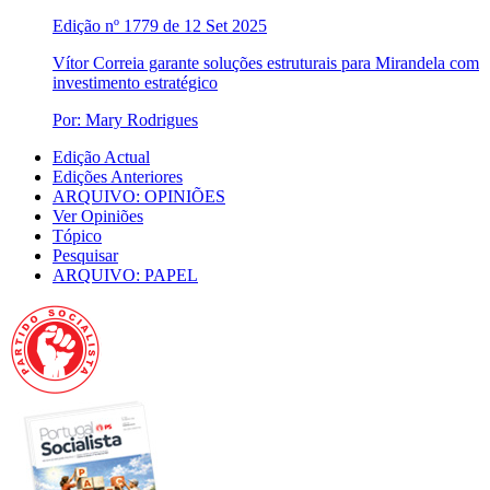
Edição nº 1779 de 12 Set 2025
Vítor Correia garante soluções estruturais para Mirandela com
investimento estratégico
Por: Mary Rodrigues
Edição Actual
Edições Anteriores
ARQUIVO: OPINIÕES
Ver Opiniões
Tópico
Pesquisar
ARQUIVO: PAPEL