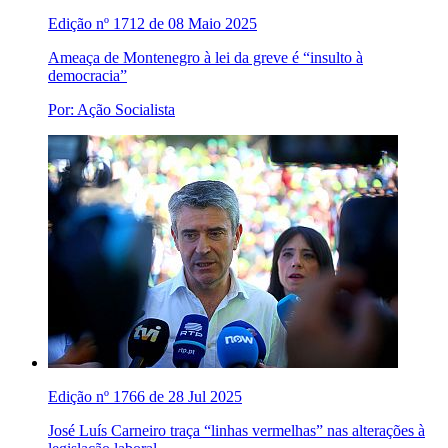
Edição nº 1712 de 08 Maio 2025
Ameaça de Montenegro à lei da greve é “insulto à
democracia”
Por: Ação Socialista
Edição nº 1766 de 28 Jul 2025
José Luís Carneiro traça “linhas vermelhas” nas alterações à