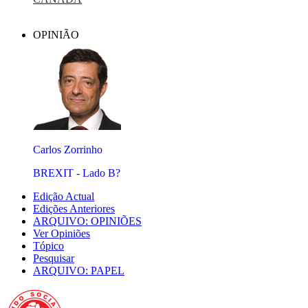
OPINIÃO
Carlos Zorrinho
BREXIT - Lado B?
Edição Actual
Edições Anteriores
ARQUIVO: OPINIÕES
Ver Opiniões
Tópico
Pesquisar
ARQUIVO: PAPEL