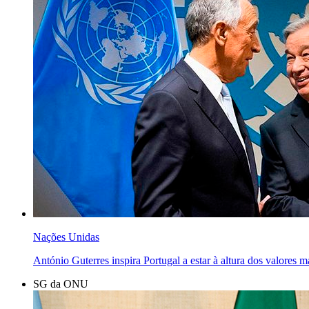
Nações Unidas
António Guterres inspira Portugal a estar à altura dos valores m
SG da ONU