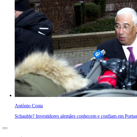
António Costa
Schauble? Investidores alemães conhecem e confiam em Portug