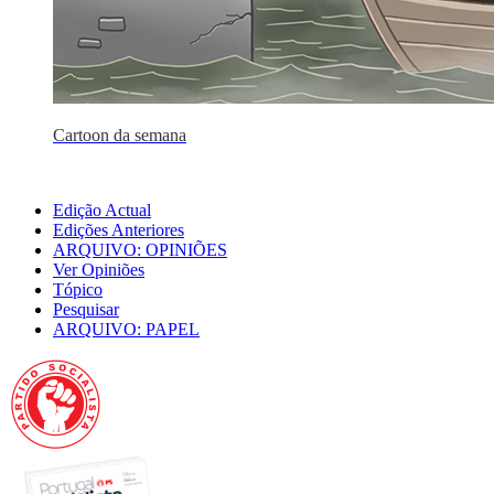
Cartoon da semana
Edição Actual
Edições Anteriores
ARQUIVO: OPINIÕES
Ver Opiniões
Tópico
Pesquisar
ARQUIVO: PAPEL