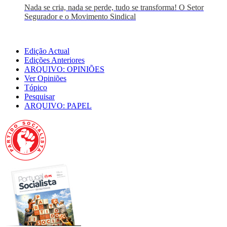
Nada se cria, nada se perde, tudo se transforma! O Setor
Segurador e o Movimento Sindical
Edição Actual
Edições Anteriores
ARQUIVO: OPINIÕES
Ver Opiniões
Tópico
Pesquisar
ARQUIVO: PAPEL