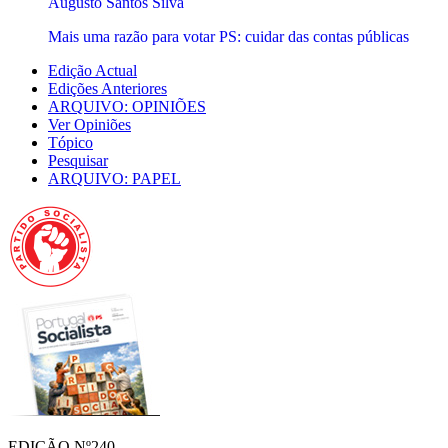
Augusto Santos Silva
Mais uma razão para votar PS: cuidar das contas públicas
Edição Actual
Edições Anteriores
ARQUIVO: OPINIÕES
Ver Opiniões
Tópico
Pesquisar
ARQUIVO: PAPEL
EDIÇÃO Nº240