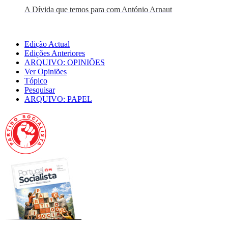
A Dívida que temos para com António Arnaut
Edição Actual
Edições Anteriores
ARQUIVO: OPINIÕES
Ver Opiniões
Tópico
Pesquisar
ARQUIVO: PAPEL