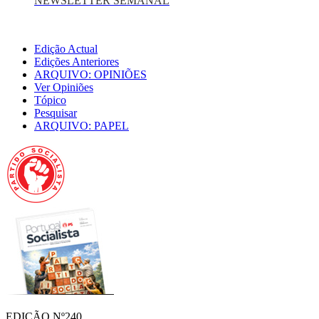
NEWSLETTER SEMANAL
Edição Actual
Edições Anteriores
ARQUIVO: OPINIÕES
Ver Opiniões
Tópico
Pesquisar
ARQUIVO: PAPEL
EDIÇÃO Nº240