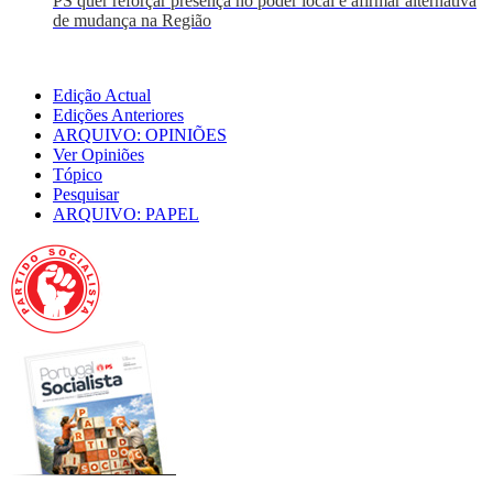
PS quer reforçar presença no poder local e afirmar alternativa
de mudança na Região
Edição Actual
Edições Anteriores
ARQUIVO: OPINIÕES
Ver Opiniões
Tópico
Pesquisar
ARQUIVO: PAPEL