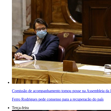
Comissão de acompanhamento tomou posse na Assembleia da 
Ferro Rodrigues pede consenso para a recuperação do país
Terça-feira